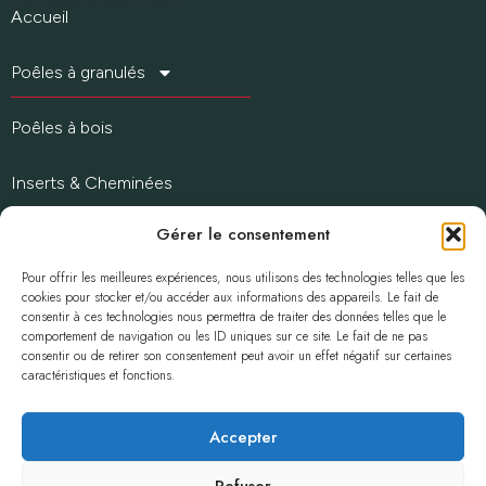
Accueil
Poêles à granulés
Poêles à bois
Inserts & Cheminées
Gérer le consentement
Chaudières à granulés
Pour offrir les meilleures expériences, nous utilisons des technologies telles que les
Accessoires & palette granulés
cookies pour stocker et/ou accéder aux informations des appareils. Le fait de
consentir à ces technologies nous permettra de traiter des données telles que le
comportement de navigation ou les ID uniques sur ce site. Le fait de ne pas
Nos informations
consentir ou de retirer son consentement peut avoir un effet négatif sur certaines
caractéristiques et fonctions.
Politique de confidentialité
Politique de cookies (UE)
Accepter
Refuser