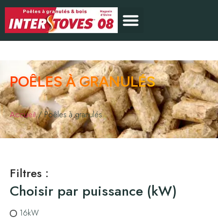
POÊLES À GRANULÉS
/ Poêles à granulés
Accueil
Filtres :
Choisir par puissance (kW)
16kW