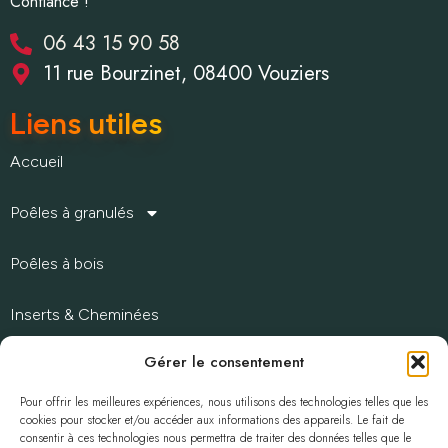
Confiance !
06 43 15 90 58
11 rue Bourzinet, 08400 Vouziers
Liens utiles
Accueil
Poêles à granulés
Poêles à bois
Inserts & Cheminées
Gérer le consentement
Chaudières à granulés
Pour offrir les meilleures expériences, nous utilisons des technologies telles que les
Accessoires & palette granulés
cookies pour stocker et/ou accéder aux informations des appareils. Le fait de
consentir à ces technologies nous permettra de traiter des données telles que le