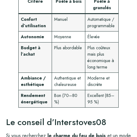
Critère
Poêle à bois
Poêle à
granulés
Confort
Manuel
Automatique /
d’utilisation
programmable
Autonomie
Moyenne
Élevée
Budget à
Plus abordable
Plus coûteux
l’achat
mais plus
économique à
long terme
Ambiance /
Authentique et
Moderne et
esthétique
chaleureuse
discrète
Rendement
Bon (70–80
Excellent (85–
énergétique
%)
95 %)
Le conseil d’Interstoves08
Si vous recherchez
le charme du feu de bois
et un mode