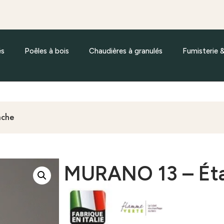
és
Poêles à bois
Chaudières à granulés
Fumisterie 
nche
MURANO 13 – Ét